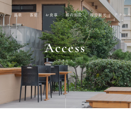
OP
温泉
客室
お食事
館内施設
周辺観光
アクセ
Access
アクセス