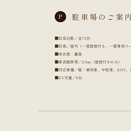
駐車場のご案
■収容台数／全72台
■形態／屋外（一部屋根付き、一部専用ス
■床状態：舗装
■車高制限等／3.5m（屋根付きのみ）
■対応車種／軽・乗用車、中型車、SUV、1
■EV充電／5台