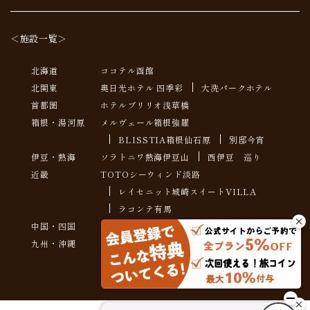
＜施設一覧＞
北海道
ココテル函館
北関東
奥日光ホテル 四季彩
大洗パークホテル
首都圏
ホテルブリリオ浅草橋
箱根・湯河原
メルヴェール箱根強羅
BLISSTIA箱根仙石原
別邸今宵
伊豆・熱海
ソラトニワ熱海伊豆山
西伊豆 巡り
近畿
TOTOシーウィンド淡路
レイセニット城崎スイートVILLA
ラコンテ有馬
中国・四国
賀茂川荘
湯喜望 白扇
九州・沖縄
ホステル イル ファーロ 久留米
VIVOVIVA石垣島