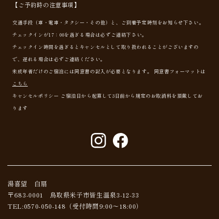
【ご予約時の注意事項】
交通手段（車・電車・タクシー・その他）と、ご到着予定時刻をお知らせ下さい。
チェックインが17：00を過ぎる場合は必ずご連絡下さい。
チェックイン時間を過ぎるとキャンセルとして取り扱われることがございますの
で、遅れる場合は必ずご連絡ください。
未成年者だけのご宿泊には同意書の記入が必要となります。 同意書フォーマットは
こちら
キャンセルポリシー ご宿泊日から起算して3日前から規定のお取消料を頂戴してお
ります
湯喜望 白扇
〒683-0001 鳥取県米子市皆生温泉3-12-33
TEL:0570-050-148
（受付時間9:00～18:00）