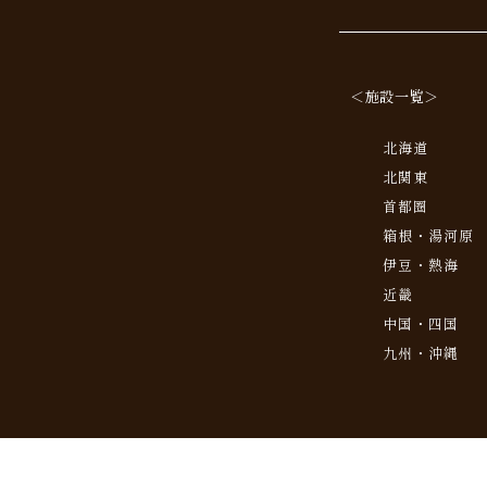
＜施設一覧＞
北海道
北関東
首都圏
箱根・湯河原
伊豆・熱海
近畿
中国・四国
九州・沖縄