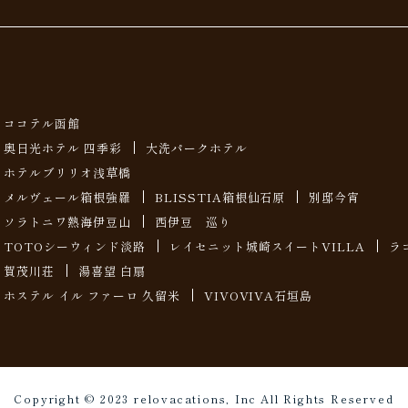
ココテル函館
奥日光ホテル 四季彩
大洗パークホテル
ホテルブリリオ浅草橋
メルヴェール箱根強羅
BLISSTIA箱根仙石原
別邸今宵
ソラトニワ熱海伊豆山
西伊豆 巡り
TOTOシーウィンド淡路
レイセニット城崎スイートVILLA
ラ
賀茂川荘
湯喜望 白扇
ホステル イル ファーロ 久留米
VIVOVIVA石垣島
Copyright © 2023 relovacations, Inc All Rights Reserved