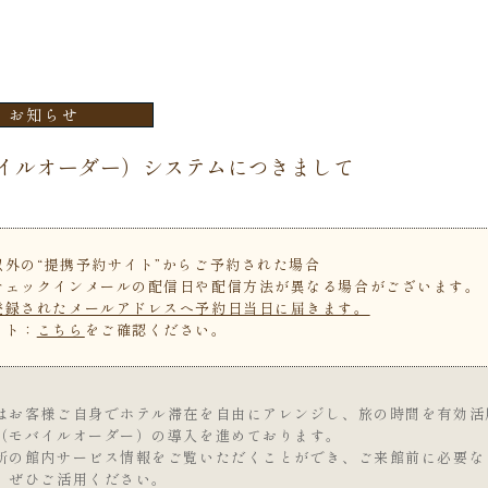
お知らせ
バイルオーダー）システムにつきまして
外の“提携予約サイト”からご予約された場合
チェックインメールの配信日や配信方法が異なる場合がございます。
登録されたメールアドレスへ予約日当日に届きます。
イト：
こちら
をご確認ください。
はお客様ご自身でホテル滞在を自由にアレンジし、旅の時間を有効活
（モバイルオーダー）の導入を進めております。
新の館内サービス情報をご覧いただくことができ、ご来館前に必要な
、ぜひご活用ください。