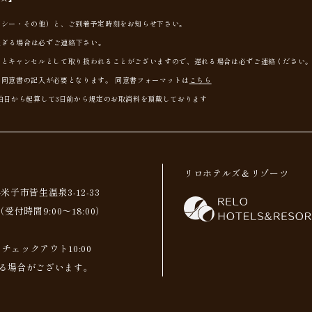
クシー・その他）と、ご到着予定時刻をお知らせ下さい。
を過ぎる場合は必ずご連絡下さい。
るとキャンセルとして取り扱われることがございますので、遅れる場合は必ずご連絡ください
同意書の記入が必要となります。 同意書フォーマットは
こちら
泊日から起算して3日前から規定のお取消料を頂戴しております
リロホテルズ＆リゾーツ
県米子市皆生温泉3-12-33
（受付時間9:00～18:00）
 チェックアウト10:00
る場合がございます。